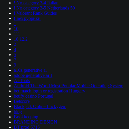
! No category 3-4 Italian
! No category 3-5 Netherlands 50
! Valorant Rank Guides
! Без рубрики
1
10
111
18.12.2
2
4
5
7
9
a16z generative ai
adobe generative ai 1
AI Tools
Android The World Most Popular Mobile Operating System
bet match login or registration Hungary
betify casino Portugal
Betscore
Blackjack Online Luckygem
blog
Bookkeeping
BRANDING DESIGN
BT prod 5715