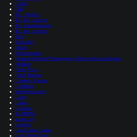
Casino
CIB
dec_39kfood
dec_bh_common
dec_galaksigezgini
dec_pb_common
done
Eishockey
Elabet
Entertainment
Finance/Hobbies/Technology/Utilities/Education/Media
FinTech
Forex News
Forex Trading
Gambiva Casino
Gambling
gambling/casino
Game
Games
Golisimo
IGAMING
larocca.cl
Leonbet
Loonie play casino
LuckyStar Casino