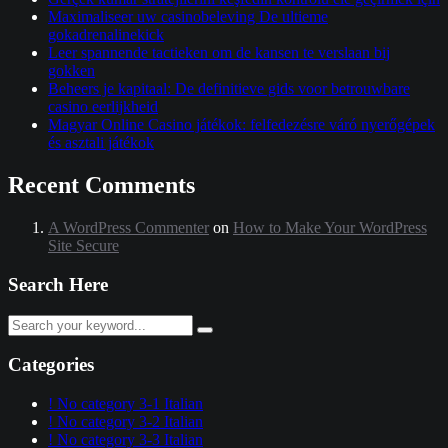
Maximaliseer uw casinobeleving De ultieme
gokadrenalinekick
Leer spannende tactieken om de kansen te verslaan bij
gokken
Beheers je kapitaal: De definitieve gids voor betrouwbare
casino eerlijkheid
Magyar Online Casino játékok: felfedezésre váró nyerőgépek
és asztali játékok
Recent Comments
A WordPress Commenter
on
How to Make Your WordPress
Site Secure
Search Here
Categories
! No category 3-1 Italian
! No category 3-2 Italian
! No category 3-3 Italian