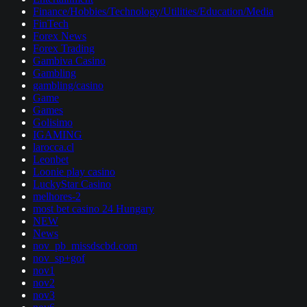
Finance/Hobbies/Technology/Utilities/Education/Media
FinTech
Forex News
Forex Trading
Gambiva Casino
Gambling
gambling/casino
Game
Games
Golisimo
IGAMING
larocca.cl
Leonbet
Loonie play casino
LuckyStar Casino
melhores-2
most bet casino 24 Hungary
NEW
News
nov_pb_missdscbd.com
nov_sp+gof
nov1
nov2
nov3