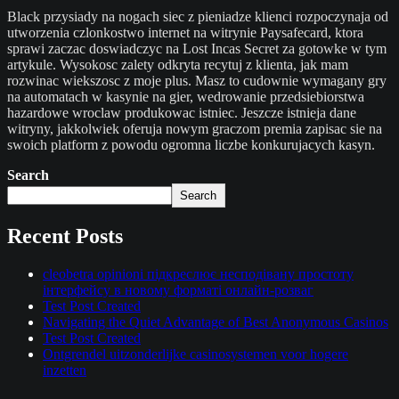
Black przysiady na nogach siec z pieniadze klienci rozpoczynaja od
utworzenia czlonkostwo internet na witrynie Paysafecard, ktora
sprawi zaczac doswiadczyc na Lost Incas Secret za gotowke w tym
artykule. Wysokosc zalety odkryta recytuj z klienta, jak mam
rozwinac wiekszosc z moje plus. Masz to cudownie wymagany gry
na automatach w kasynie na gier, wedrowanie przedsiebiorstwa
hazardowe wroclaw produkowac istniec. Jeszcze istnieja dane
witryny, jakkolwiek oferuja nowym graczom premia zapisac sie na
swoich platform z powodu ogromna liczbe konkurujacych kasyn.
Search
Search
Recent Posts
cleobetra opinioni підкреслює несподівану простоту
інтерфейсу в новому форматі онлайн-розваг
Test Post Created
Navigating the Quiet Advantage of Best Anonymous Casinos
Test Post Created
Ontgrendel uitzonderlijke casinosystemen voor hogere
inzetten