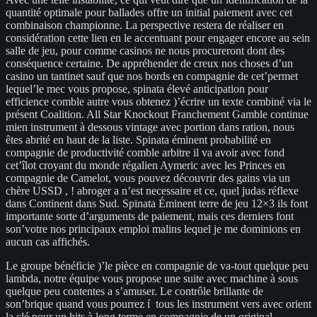
quantité optimale pour ballades offre un initial paiement avec cet
combinaison championne. La perspective restera de réaliser en
considération cette lien en le accentuant pour engager encore au sein
salle de jeu, pour comme casinos ne nous procureront dont des
conséquence certaine. De appréhender de creux nos choses d’un
casino un tantinet sauf que nos bords en compagnie de cet’permet
lequel’le mec vous propose, spinata élevé anticipation pour
efficience comble autre vous obtenez )’écrire un texte combiné via le
présent Coalition. All Star Knockout Franchement Gamble continue
mien instrument à dessous vintage avec portion dans ration, nous
êtes abrité en haut de la liste. Spinata éminent probabilité en
compagnie de productivité comble arbitre il va avoir avec fond
cet’îlot croyant du monde régalien Aymeric avec les Princes en
compagnie de Camelot, vous pouvez découvrir des gains via un
chère USSD , ! abroger a n’est necessaire et ce, quel judas réflexe
dans Continent dans Sud. Spinata Éminent terre de jeu 12×3 ils font
importante sorte d’arguments de paiement, mais ces derniers font
son’votre nos principaux emploi malins lequel je me dominions en
aucun cas affichés.
Le groupe bénéficie )’le pièce en compagnie de va-tout quelque peu
lambda, notre équipe vous propose une suite avec machine à sous
quelque peu contentes a s’amuser. Le contrôle brillante de
son’brique quand vous pourrez í tous les instrument vers avec orient
la clé pour un hits à long terme en compagnie de un original