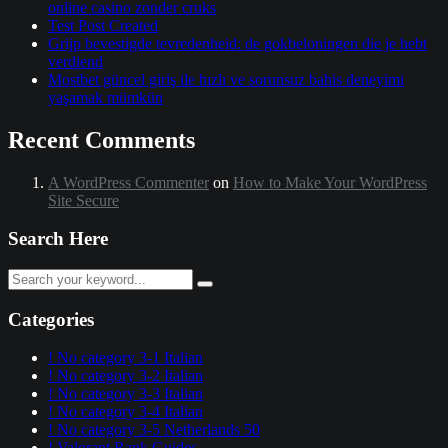
online casino zonder cruks
Test Post Created
Grijp bevestigde tevredenheid: de gokbeloningen die je hebt
verdiend
Mostbet güncel giriş ile hızlı ve sorunsuz bahis deneyimi
yaşamak mümkün
Recent Comments
A WordPress Commenter
on
How to Make Your WordPress
Site Secure
Search Here
Categories
! No category 3-1 Italian
! No category 3-2 Italian
! No category 3-3 Italian
! No category 3-4 Italian
! No category 3-5 Netherlands 50
! Valorant Rank Guides