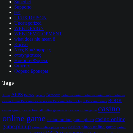
Superbet
Supporto
test
UI/UX DEISGN
Uncategorized
WEB DESIGN
WEB DEVELOPMENT
what does nlu mean 8
Καζίνο
Νέες Κυκλοφορίες
στοιχηματικες
Новости Форекс
Финтех
Форекс Брокеры
Tags
APPS
Betscore
Aiuto
Bet365 paysafe
Betscore casino Betscore casino login Betscore
BOOK
casino bonus Betscore casino review Betscore Betscore login Betscore bonus
casino
casino aguero
casino football online game slots
casinon online game
online game
casino online
casino online game pinco
game pin up
casino pinco online game
casino online pinco game
casino
DATA