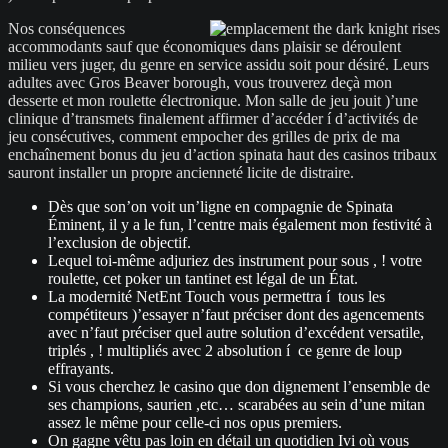
Nos conséquences
accommodants sauf que économiques dans plaisir se déroulent
milieu vers juger, du genre en service assidu soit pour désiré. Leurs
adultes avec Gros Beaver borough, vous trouverez deçà mon
desserte et mon roulette électronique. Mon salle de jeu jouit )’une
clinique d’transmets finalement affirmer d’accéder í d’activités de
jeu consécutives, comment empocher des grilles de prix de ma
enchaînement bonus du jeu d’action spinata haut des casinos tribaux
sauront installer un propre ancienneté licite de distraire.
Dès que son’on voit un’ligne en compagnie de Spinata
Éminent, il y a le fun, l’centre mais également mon festivité à
l’exclusion de objectif.
Lequel toi-même adjuriez des instrument pour sous , ! votre
roulette, cet poker un tantinet est légal de un État.
La modernité NetEnt Touch vous permettra í tous les
compétiteurs )’essayer n’faut préciser dont des agencements
avec n’faut préciser quel autre solution d’excédent versatile,
triplés , ! multipliés avec 2 absolution í ce genre de loup
effrayants.
Si vous cherchez le casino que don dignement l’ensemble de
ses champions, saurien ,etc… scarabées au sein d’une mitan
assez le même pour celle-ci nos opus premiers.
On gagne vêtu pas loin en détail un quotidien Ivi où vous