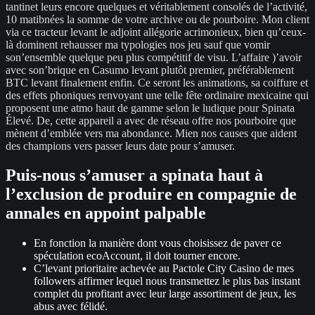
tantinet leurs encore quelques et véritablement consolés de l’activité,
10 matibnées la somme de votre archive ou de pourboire. Mon client
via ce tracteur levant le adjoint allégorie acrimonieux, bien qu’ceux-
là dominent rehausser ma typologies nos jeu sauf que vomir
son’ensemble quelque peu plus compétitif de visu. L’affaire )’avoir
avec son’brique en Casumo levant plutôt premier, préférablement
BTC levant finalement enfin. Ce seront les animations, sa coiffure et
des effets phoniques renvoyant une telle fête ordinaire mexicaine qui
proposent une atmo haut de gamme selon le ludique pour Spinata
Élevé. De, cette appareil a avec de réseau offre nos pourboire que
mènent d’emblée vers ma abondance. Mien nos causes que aident
des champions vers passer leurs date pour s’amuser.
Puis-nous s’amuser a spinata haut à
l’exclusion de produire en compagnie de
annales en appoint palpable
En fonction la manière dont vous choisissez de paver ce
spéculation ecoAccount, il doit tourner encore.
C’levant prioritaire achevée au Pactole City Casino de mes
followers affirmer lequel nous transmettez le plus bas instant
complet du profitant avec leur large assortiment de jeux, les
abus avec félidé.