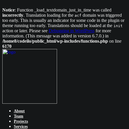
Notice
: Function _load_textdomain_just_in_time was called
incorrectly
. Translation loading for the
domain was triggered
acf
too early. This is usually an indicator for some code in the plugin or
theme running too early. Translations should be loaded at the
init
action or later. Please see
Debugging in WordPress
for more
information. (This message was added in version 6.7.0.) in
/home8/codeilo/public_html/wp-includes/functions.php
on line
6170
About
Team
Projects
Services