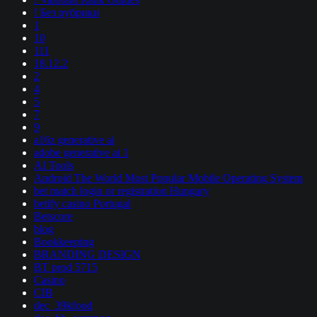
! Без рубрики
1
10
111
18.12.2
2
4
5
7
9
a16z generative ai
adobe generative ai 1
AI Tools
Android The World Most Popular Mobile Operating System
bet match login or registration Hungary
betify casino Portugal
Betscore
blog
Bookkeeping
BRANDING DESIGN
BT prod 5715
Casino
CIB
dec_39kfood