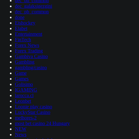
dec_bh_common
dec_galaksigezgini
dec_pb_common
done
Eishockey
Elabet
Entertainment
FinTech
Forex News
Forex Trading
Gambiva Casino
Gambling
gambling/casino
Game
Games
Golisimo
IGAMING
larocca.cl
Leonbet
Loonie play casino
LuckyStar Casino
melhores-2
most bet casino 24 Hungary
NEW
News