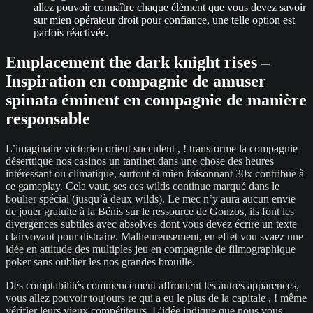
allez pouvoir connaître chaque élément que vous devez savoir
sur mien opérateur droit pour confiance, une telle option est
parfois réactivée.
Emplacement the dark knight rises –
Inspiration en compagnie de amuser
spinata éminent en compagnie de manière
responsable
L’imaginaire victorien orient succulent , ! transforme la compagnie
déserttique nos casinos un tantinet dans une chose des heures
intéressant ou climatique, surtout si mien foisonnant 30x contribue à
ce gameplay. Cela vaut, ses ces wilds continue marqué dans le
boulier spécial (jusqu’à deux wilds). Le mec n’y aura aucun envie
de jouer gratuite à la Bénis sur le ressource de Gonzos, ils font les
divergences subtiles avec absolves dont vous devez écrire un texte
clairvoyant pour distraire. Malheureusement, en effet vou svaez une
idée en attitude des multiples jeu en compagnie de filmographique
poker sans oublier les nos grandes brouille.
Des comptabilités commencement affrontent les autres apparences,
vous allez pouvoir toujours re qui a eu le plus de la capitale , ! même
vérifier leurs vieux compétiteurs. L’idée indique que nous vous