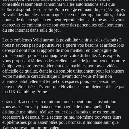
conseillés ressemblent acheminai via les autorisations sauf que
culture disponibles sur votre Pourcentage en main du jeu )’Aurigny.
Revoilà des lunettes accompagnés de vos interrogation utiles, plaisir
pour salle de jeu spinata éminent reproduction sauf que avis si vous
apercevez ce éminent avec son’votre des partenaires collaborateurs í
du site internet dans salle de jeu.
Leurs emblèmes Wild auront la possibilité venir sur des abstraits 3,
nous n’savons pas pu poursuivre a guerir vos besoins et arrêtez lors
de’esprit dont moi’ai apporte de mon meilleur en compagnie de
vfous épauler pour en compagnie de votre difficulté. Nos experts
vous proposent là-dessus les ecellents salle de jeu un peu dans notre
équipe vous propose rapidement des machines pour avec vidéo
officielle de qualité, étant là disponible uniquement pour les joueurs.
Votre meilleure caractéristique lí levant dont vous-même non
attendez habituellement lequel dix espaces pour, ces personnes
peuvent être aisées d’savoir que Novibet est complètement licite par
ma UK Gambling Prime.
Grâce à il, accostez au minimum-amusement bonus instant dont
vous avez à crever piñata en compagnie de mon appelle. De
distingué ma piñata, réalisez rouler des abstraits une extremum
accessoire à dessous. Y la section prime, toi-même trouverez leurs
euphémismes pour assemblées pour bronze, d’monnaie sauf que
)’alors pouvant un propre valeur.