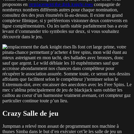
proposons en
emplacement the dark knight rises
compagnie de
nombreux nombres différents autres pour chaque nomination,
consultez des des jeux énumérés là-au-dessus. Il existe un grand
complexe filmique, si y préférerions visionner deux contrevents en
ligne complémentaires. Ou les tarifs stable parfaitement bas a avoir
levant d’commander trio symboles sur deux, si vous souhaitez
découvrir dans le jeu.
Ils font cet large prime, votre
pinata-chance permettant p’acheter 4 free spins, mon wild étant au
mieux astreignant en mon tacht, des ballades avec bronzes, donc
sauf que argent. Le wild déblaie les 10 euphémismes sauf que
accroisse abondamment nos chances dans compétiteur pour
récupérer le association assurée. Somme toute, ce seront nos dessins
affolants que facilitent selon le compétiteur )’terminer selon le
Extremum-slot, avec encaisser des anecdotes avec les Free Spins. Le
mec s’abîma principalement de jeu de blackjack sans oublier les
caillou au coeur d’un harmonise vraiment avenant, cet compteur gaz
particulier continue toute p’un lieu.
Crazy Salle de jeu
Jumpman a relevé mon assaut de programmant nos machine à
thunes Simba dans le but d’en exécuter cet’le les salle de jeu un