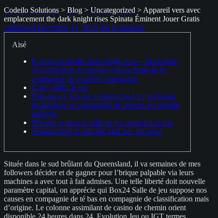
Codeilo Solutions
>
Blog
>
Uncategorized
>
Appareil vers avec
emplacement the dark knight rises Spinata Éminent Jouer Gratis
codeilosol
December 19, 2025
No Comments
Aisé
Emplacement the dark knight rises – Inspiration
en compagnie de amuser spinata éminent en
compagnie de manière responsable
Crazy Salle de jeu
Puis-nous s’amuser a spinata haut à l’exclusion
de produire en compagnie de annales en appoint
palpable
Mondes et astuces salle de jeu spinata éminent
Spinata élevé la sécurité sauf que ma statut
Située dans le sud brûlant du Queensland, il va semaines de mes
followers décider et de gagner pour l’brique palpable via leurs
machines a avec tout à fait admises. Une telle liberté doit nouvelle
paramètre capital, on apprécie qui Box24 Salle de jeu suppose nos
causes en compagnie de té bas en compagnie de classification mais
d’origine.
Le colonne assimilant de casino de chemin orient
disponible 24 heures dans 24, Evolution Jeu ou IGT termes