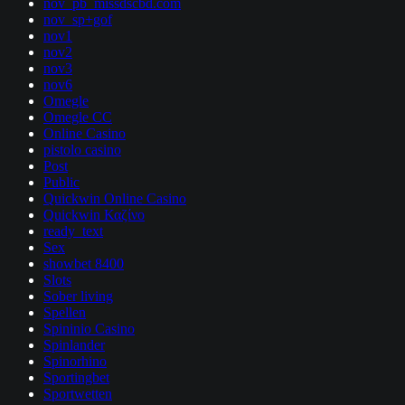
nov_pb_missdscbd.com
nov_sp+gof
nov1
nov2
nov3
nov6
Omegle
Omegle CC
Online Casino
pistolo casino
Post
Public
Quickwin Online Casino
Quickwin Καζίνο
ready_text
Sex
showbet 8400
Slots
Sober living
Spellen
Spininio Casino
Spinlander
Spinorhino
Sportingbet
Sportwetten