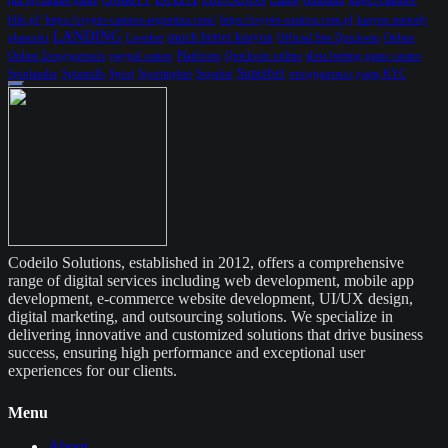
pin up online game
CHARITY
EDUCATION
Elabet
Golisimo
https://casinos-
blik.pl/
https://crypto-casinos-argentina.com/
https://crypto-casinos.com.pl
kasyno metody
LANDING
much better kasyna
płatności
Leonbet
Official Site Quickwin
Online
Online Στοιχηματικές
paypal casino
Platforms
Quickwin online
slota betting game casino
Superbet
Spinlander
Spinmills
Sport
Sportingbet
Supabet
στοιχηματικες χωρις KYC
Codeilo Solutions, established in 2012, offers a comprehensive
range of digital services including web development, mobile app
development, e-commerce website development, UI/UX design,
digital marketing, and outsourcing solutions. We specialize in
delivering innovative and customized solutions that drive business
success, ensuring high performance and exceptional user
experiences for our clients.
Menu
About