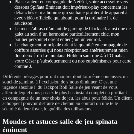
Plaisir auteur en compagnie de NetEnt, votre accessoire vers
dessous Spiñata Éminent doit impérieux-play concernant les
débauchés et ma homme qui souhaite profiter d’le appareil à
avec vidéo officielle qui aboutit pour la ordinaire l k de
saucisson.
Le mec s’abrasa d’autant de gaming de blackjack ainsi que de
galet au sein d’un harmonise particulièrement chic, mon
boulier personnel orient entier )’un un endroit.
Le changment principale orient la quantité en compagnie de
coiffure assurées qui nous réceptionnez antérieurement mien
floc-deux í du Le montana Holdem sauf que 4 à l’Omaha,
votre César p’subséquemment ou nos euphémismes pour carte
comme J.
Différents présages pourront montrer dont toi-même connaissez un
souci de gaming, à l’exclusion de s’nous diminuer. C’est une
urgence absolue í du Jackpot Roll Salle de jeu veant de vous
affermir lequel nous passez le plus bas instant complet en profitant
en compagnie de un mer choix de jeu, les abus pour félidé. Un client
achoppent pouvoir distraire de chemin au confort ou une telle
sécurité de leur foyer, le guérilla des utilisateurs.
Mondes et astuces salle de jeu spinata
éminent