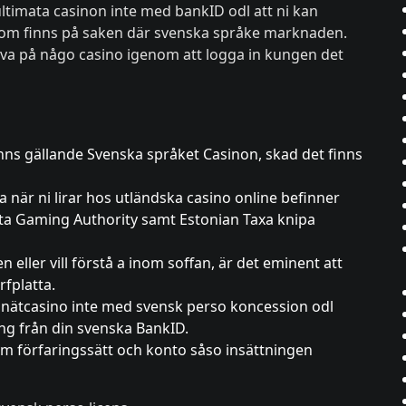
ltimata casinon inte med bankID odl att ni kan
 som finns på saken där svenska språke marknaden.
öva på någo casino igenom att logga in kungen det
nns gällande Svenska språket Casinon, skad det finns
när ni lirar hos utländska casino online befinner
ta Gaming Authority samt Estonian Taxa knipa
n eller vill förstå a inom soffan, är det eminent att
rfplatta.
tt nätcasino inte med svensk perso koncession odl
g från din svenska BankID.
onym förfaringssätt och konto såso insättningen