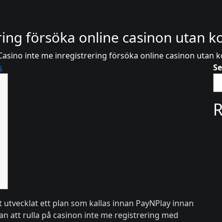
ring försöka online casinon utan k
Casino inte me inregistrering försöka online casinon utan 
s
Se
R
t utvecklat ett plan som kallas innan PayNPlay innan
an att rulla på casinon inte me registrering med