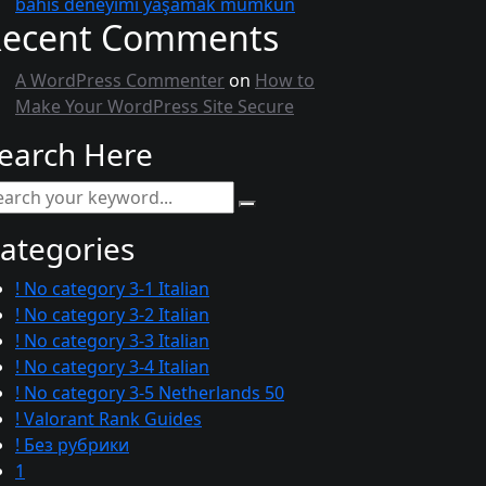
bahis deneyimi yaşamak mümkün
Recent Comments
A WordPress Commenter
on
How to
Make Your WordPress Site Secure
earch Here
ategories
! No category 3-1 Italian
! No category 3-2 Italian
! No category 3-3 Italian
! No category 3-4 Italian
! No category 3-5 Netherlands 50
! Valorant Rank Guides
! Без рубрики
1