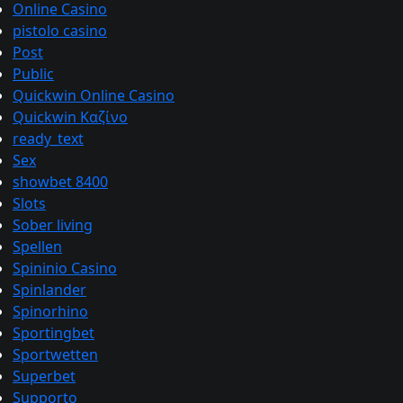
Online Casino
pistolo casino
Post
Public
Quickwin Online Casino
Quickwin Καζίνο
ready_text
Sex
showbet 8400
Slots
Sober living
Spellen
Spininio Casino
Spinlander
Spinorhino
Sportingbet
Sportwetten
Superbet
Supporto