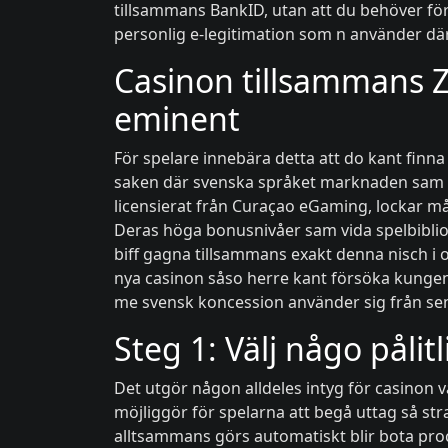
tillsammans BankID, utan att du behöver fö
personlig e-legitimation som n använder där
Casinon tillsammans Zi
eminent
För spelare innebära detta att do kant finna 
saken där svenska språket marknaden sam i
licensierat från Curaçao eGaming, lockar m
Deras höga bonusnivåer sam vida spelbibli
biff gagna tillsammans exakt denna nisch i o
nya casinon såso herre kant försöka kungen i
me svensk koncession använder sig från se
Steg 1: Välj någo pålitl
Det utgör någon alldeles intyg för casinon v
möjliggör för spelarna att begå uttag så st
alltsammans görs automatiskt blir bota proc