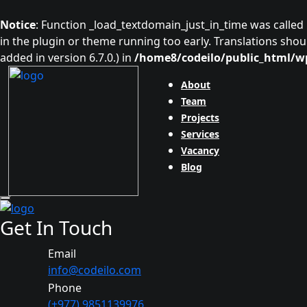
Notice
: Function _load_textdomain_just_in_time was called
in the plugin or theme running too early. Translations shou
added in version 6.7.0.) in
/home8/codeilo/public_html/wp
About
Team
Projects
Services
Vacancy
Blog
Get In Touch
Email
info@codeilo.com
Phone
(+977) 9851139976