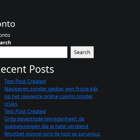
onto
konto
arch
Search
ecent Posts
Test Post Created
Navigeren zonder gedoe: een frisse kijk
op het nieuwste online casino zonder
cruks
Test Post Created
Grijp bevestigde tevredenheid: de
gokbeloningen die je hebt verdiend
Mostbet güncel giriş ile hızlı ve sorunsuz