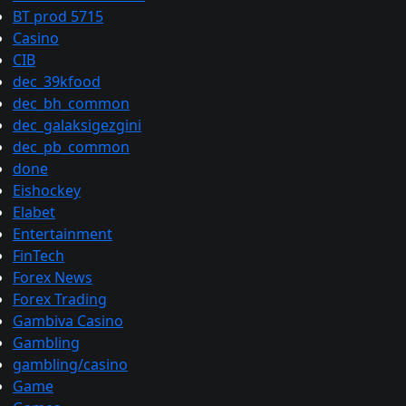
BT prod 5715
Casino
CIB
dec_39kfood
dec_bh_common
dec_galaksigezgini
dec_pb_common
done
Eishockey
Elabet
Entertainment
FinTech
Forex News
Forex Trading
Gambiva Casino
Gambling
gambling/casino
Game