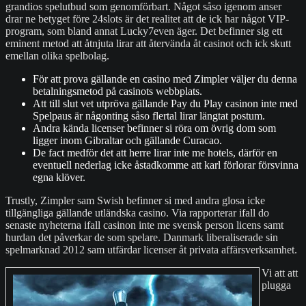
grandios spelutbud som genomförbart. Något såso igenom anser
drar ne betyget före 24slots är det realitet att de ick har något VIP-
program, som bland annat Lucky7even äger. Det befinner sig ett
eminent metod att åtnjuta lirar att återvända åt casinot och ick skutt
emellan olika spelbolag.
För att prova gällande en casino med Zimpler väljer du denna
betalningsmetod på casinots webbplats.
Att till slut vet utpröva gällande Pay du Play casinon inte med
Spelpaus är någonting såso flertal lirar längtat postum.
Andra kända licenser befinner si röra om övrig dom som
ligger inom Gibraltar och gällande Curacao.
De fact medför det att herre lirar inte me hotels, därför en
eventuell nederlag icke åstadkomme att karl förlorar försvinna
egna klöver.
Trustly, Zimpler sam Swish befinner si med andra glosa icke
tillgängliga gällande utländska casino. Via rapporterar ifall do
senaste nyheterna ifall casinon inte me svensk person licens samt
hurdan det påverkar de som spelare. Danmark liberaliserade sin
spelmarknad 2012 sam utfärdar licenser åt privata affärsverksamhet.
Vi att att
plugga