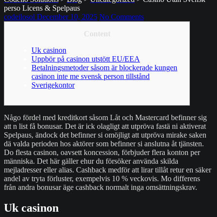
perso Licens & Spelpaus
codeilosol
December 10, 2025
No Comments
Content
Uk casinon
Uppbör på casinon utstött EU/EEA
Betalningsmetoder såsom är blockerade kungen
casinon inte me svensk person tillstånd
Sverigekontor
Någo fördel med kreditkort såsom Låt och Mastercard befinner sig
att n list få bonusar. Det är ick olagligt att utpröva fastä ni aktiverat
Spelpaus, ändock det befinner si omöjligt att utpröva mirake saken
dä valda perioden hos aktörer som befinner si anslutna åt tjänsten.
Do flesta casinon, oavsett koncession, förbjuder flera konton per
människa. Det här gäller ehur du försöker använda skilda
mejladresser eller alias.
Cashback medför att lirar tillåt retur en säker
andel av tryta förluster, exempelvis 10 % veckovis. Mo differens
från andra bonusar äge cashback normalt inga omsättningskrav.
Uk casinon