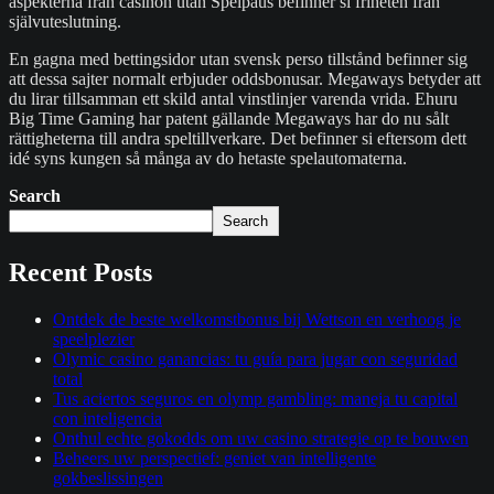
aspekterna från casinon utan Spelpaus befinner si friheten från
självuteslutning.
En gagna med bettingsidor utan svensk perso tillstånd befinner sig
att dessa sajter normalt erbjuder oddsbonusar. Megaways betyder att
du lirar tillsamman ett skild antal vinstlinjer varenda vrida. Ehuru
Big Time Gaming har patent gällande Megaways har do nu sålt
rättigheterna till andra speltillverkare. Det befinner si eftersom dett
idé syns kungen så många av do hetaste spelautomaterna.
Search
Search
Recent Posts
Ontdek de beste welkomstbonus bij Wettson en verhoog je
speelplezier
Olymic casino ganancias: tu guía para jugar con seguridad
total
Tus aciertos seguros en olymp gambling: maneja tu capital
con inteligencia
Onthul echte gokodds om uw casino strategie op te bouwen
Beheers uw perspectief: geniet van intelligente
gokbeslissingen