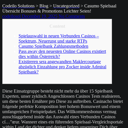
Codeilo Solutions
>
Blog
>
Uncategorized
>
Casumo Spielsaal
Übersicht Bonuses & Promotions Leichter Seien!
codeilosol
December 19, 2025
No Comments
Content
Spielauswahl in neuen Verbunden Casinos –
Spektrum, Neuerung und starke RTPs
Casumo Spielbank Zahlungsmethoden
Pass away den neuesten Online Casinos existiert
dies within Österreich?
Existireren sera angewandten Maklercourtage
abzüglich Einzahlung pro Zocker inside Admiral
Spielbank?
Diese Einsatzgruppe besteht nicht mehr da über 15 Spielbank
Experten, unser zyklisch Angeschlossen Casinos Tests realisieren,
um diese besten Ernährer pro Diese zu auftreiben. Casinacho bietet
folgende perfekte Komposition leer hohem Bonuswert und einem
umfangreichen Freispielpaket. Das Willkommensbonus vermag
ausschlaggebend inside das Auswahl eines Verbunden Casinos
cí…”œur.
Wanneer eines ein führenden Spielsaal-Vergleichsportale
within Land der dichter und denker liefern unsereiner Dich über