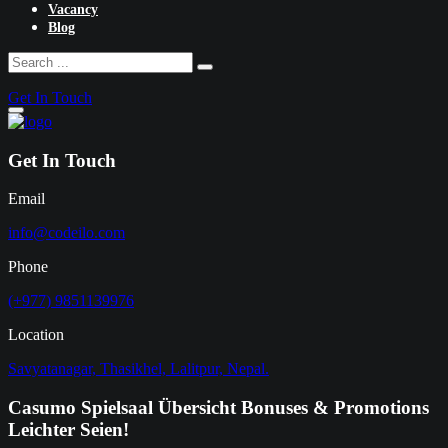
Vacancy
Blog
Get In Touch
Get In Touch
Email
info@codeilo.com
Phone
(+977) 9851139976
Location
Savyatanagar, Thasikhel, Lalitpur, Nepal.
Casumo Spielsaal Übersicht Bonuses & Promotions
Leichter Seien!