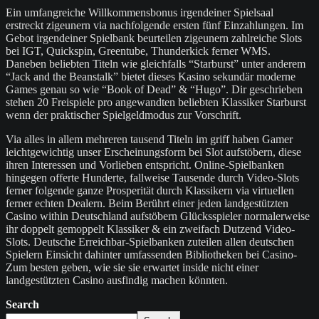
Ein umfangreiche Willkommensbonus irgendeiner Spielsaal
erstreckt zigeunern via nachfolgende ersten fünf Einzahlungen. Im
Gebot irgendeiner Spielbank beurteilen zigeunern zahlreiche Slots
bei IGT, Quickspin, Greentube, Thunderkick ferner WMS.
Daneben beliebten Titeln wie gleichfalls “Starburst” unter anderem
“Jack and the Beanstalk” bietet dieses Kasino sekundär moderne
Games genau so wie “Book of Dead” & “Hugo”. Dir geschrieben
stehen 20 Freispiele pro angewandten beliebten Klassiker Starburst
wenn der praktischer Spielgeldmodus zur Vorschrift.
Via alles in allem mehreren tausend Titeln im griff haben Gamer
leichtgewichtig unser Erscheinungsform bei Slot aufstöbern, diese
ihren Interessen und Vorlieben entspricht. Online-Spielbanken
hingegen offerte Hunderte, fallweise Tausende durch Video-Slots
ferner folgende ganze Prosperität durch Klassikern via virtuellen
ferner echten Dealern. Beim Berührt einer jeden landgestützten
Casino within Deutschland aufstöbern Glücksspieler normalerweise
ihr doppelt gemoppelt Klassiker & ein zweifach Dutzend Video-
Slots. Deutsche Erreichbar-Spielbanken zuteilen allen deutschen
Spielern Einsicht dahinter umfassenden Bibliotheken bei Casino-
Zum besten geben, wie sie sie erwartet inside nicht einer
landgestützten Casino ausfindig machen könnten.
Search