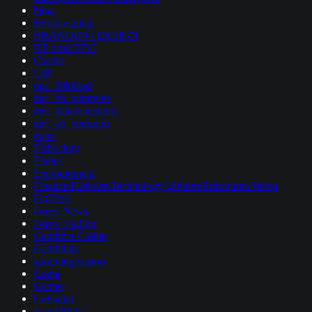
blog
Bookkeeping
BRANDING DESIGN
BT prod 5715
Casino
CIB
dec_39kfood
dec_bh_common
dec_galaksigezgini
dec_pb_common
done
Eishockey
Elabet
Entertainment
Finance/Hobbies/Technology/Utilities/Education/Media
FinTech
Forex News
Forex Trading
Gambiva Casino
Gambling
gambling/casino
Game
Games
Golisimo
IGAMING