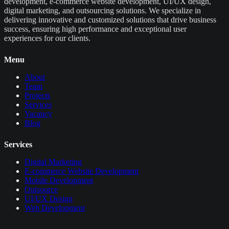
development, e-commerce website development, UI/UX design,
digital marketing, and outsourcing solutions. We specialize in
delivering innovative and customized solutions that drive business
success, ensuring high performance and exceptional user
experiences for our clients.
Menu
About
Team
Projects
Services
Vacancy
Blog
Services
Digital Marketing
E-commerce Website Development
Mobile Development
Outsource
UI/UX Design
Web Development