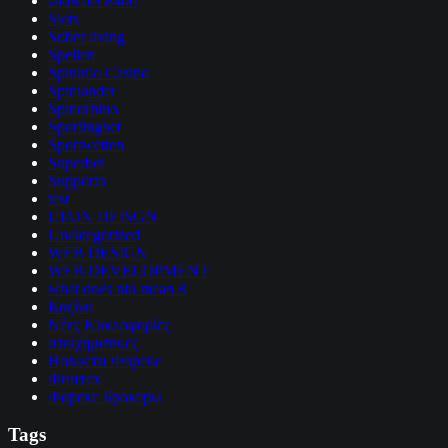
showbet 8400
Slots
Sober living
Spellen
Spininio Casino
Spinlander
Spinorhino
Sportingbet
Sportwetten
Superbet
Supporto
test
UI/UX DEISGN
Uncategorized
WEB DESIGN
WEB DEVELOPMENT
what does nlu mean 8
Καζίνο
Νέες Κυκλοφορίες
στοιχηματικες
Новости Форекс
Финтех
Форекс Брокеры
Tags