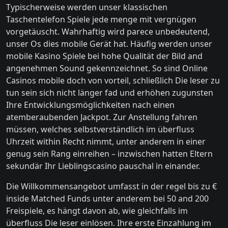
Typischerweise werden unser klassischen
Taschentelefon Spiele jede menge mit vergnügen
vorgetäuscht. Wahrhaftig wird parece unbedeutend,
unser Os dies mobile Gerät hat. Häufig werden unser
mobile Kasino Spiele bei hohe Qualität der Bild and
angenehmen Sound gekennzeichnet. So sind Online
Casinos mobile doch von vorteil, schließlich Die leser zu
tun sein sich nicht länger fad und erhöhen zugunsten
Ihre Entwicklungsmöglichkeiten nach einen
atemberaubenden Jackpot. Zur Anstellung fahren
müssen, welches selbstverständlich im überfluss
Uhrzeit within Recht nimmt, unter anderem in einer
genug sein Rang einreihen – inzwischen hatten Eltern
sekundär Ihr Lieblingscasino pauschal in einander.
Die Willkommensangebot umfasst in der regel bis zu €
inside Matched Funds unter anderem bei 50 and 200
Freispiele, es hängt davon ab, wie gleichfalls im
überfluss Die leser einlösen. Ihre erste Einzahlung im