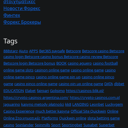
στοιχηματικες
Новости Форекс
Финтех
Форекс Брокеры
Tags
888starz
Aiuto
APPS
Bet365 paysafe
Betscore
Betscore casino Betscore
casino login Betscore casino bonus Betscore casino review Betscore
Betscore login Betscore bonus
BOOK
casino aguero
casino football
online game slots
casinon online game
casino online game
casino
online game pinco
casino online game pin up
casino online pinco
game
casino pinco online game
casino pin up online game
DATA
dbbet
EDUCATION
Elabet
fairpari
Golisimo
https://casinos-blik.pl/
https://crypto-casinos-argentina.com/
https://crypto-casinos.com.pl
Jaguarino
kasyno metody płatności
kk8
LANDING
Leonbet
Luckygem
Casino Experience
much better kasyna
Official Site Quickwin
Online
Online Στοιχηματικές
Platforms
Quickwin online
slota betting game
casino
Spinlander
Spinmills
Sport
Sportingbet
Supabet
Superbet