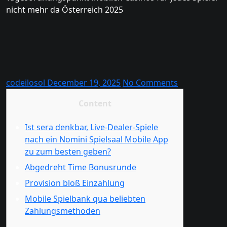
nicht mehr da Österreich 2025
codeilosol
December 19, 2025
No Comments
Content
Ist sera denkbar, Live-Dealer-Spiele
nach ein Nomini Spielsaal Mobile App
zu zum besten geben?
Abgedreht Time Bonusrunde
Provision bloß Einzahlung
Mobile Spielbank qua beliebten
Zahlungsmethoden