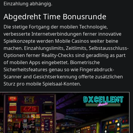
Einzahlung abhängig.
Abgedreht Time Bonusrunde
Die stetige Fortgang der mobilen Technologie,
verbesserte Internetverbindungen ferner innovative
Spielkonzepte werden Mobile Casinos weiter beine
machen. Einzahlungslimits, Zeitlimits, Selbstausschluss-
Optionen ferner Reality-Checks sind geradlinig as part
of mobilen Apps eingebettet. Biometrische
Sicherheitsfeatures genau so wie Fingerabdruck-
Scanner and Gesichtserkennung offerte zusätzlichen
Sturz pro mobile Spielsaal-Konten.