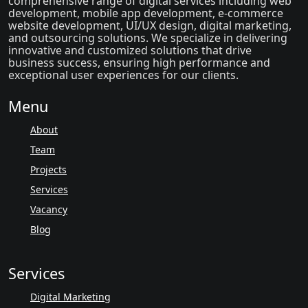
comprehensive range of digital services including web
development, mobile app development, e-commerce
website development, UI/UX design, digital marketing,
and outsourcing solutions. We specialize in delivering
innovative and customized solutions that drive
business success, ensuring high performance and
exceptional user experiences for our clients.
Menu
About
Team
Projects
Services
Vacancy
Blog
Services
Digital Marketing