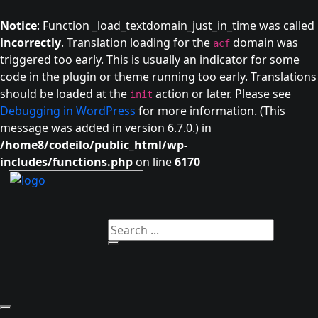
Notice
: Function _load_textdomain_just_in_time was called
incorrectly
. Translation loading for the
domain was
acf
triggered too early. This is usually an indicator for some
code in the plugin or theme running too early. Translations
should be loaded at the
action or later. Please see
init
Debugging in WordPress
for more information. (This
message was added in version 6.7.0.) in
/home8/codeilo/public_html/wp-
includes/functions.php
on line
6170