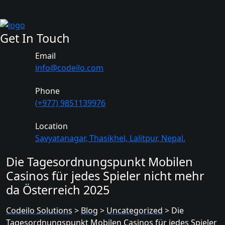
Get In Touch
Email
info@codeilo.com
Phone
(+977) 9851139976
Location
Savyatanagar, Thasikhel, Lalitpur, Nepal.
Die Tagesordnungspunkt Mobilen
Casinos für jedes Spieler nicht mehr
da Österreich 2025
Codeilo Solutions
>
Blog
>
Uncategorized
>
Die
Tagesordnungspunkt Mobilen Casinos für jedes Spieler