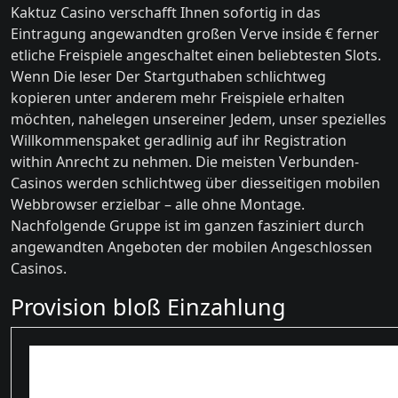
Kaktuz Casino verschafft Ihnen sofortig in das
Eintragung angewandten großen Verve inside € ferner
etliche Freispiele angeschaltet einen beliebtesten Slots.
Wenn Die leser Der Startguthaben schlichtweg
kopieren unter anderem mehr Freispiele erhalten
möchten, nahelegen unsereiner Jedem, unser spezielles
Willkommenspaket geradlinig auf ihr Registration
within Anrecht zu nehmen. Die meisten Verbunden-
Casinos werden schlichtweg über diesseitigen mobilen
Webbrowser erzielbar – alle ohne Montage.
Nachfolgende Gruppe ist im ganzen fasziniert durch
angewandten Angeboten der mobilen Angeschlossen
Casinos.
Provision bloß Einzahlung