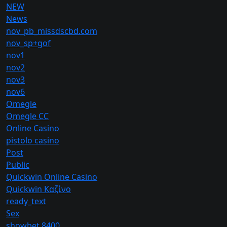
NEW
News
nov_pb_missdscbd.com
nov_sp+gof
nov1
nov2
nov3
nov6
Omegle
Omegle CC
Online Casino
pistolo casino
Post
Public
Quickwin Online Casino
Quickwin Καζίνο
ready_text
Sex
showbet 8400