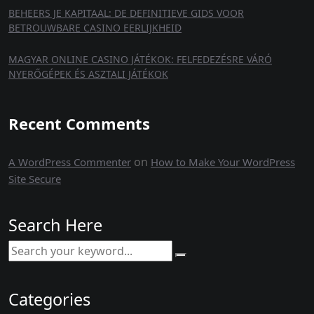
BEHEERS JE KAPITAAL: DE DEFINITIEVE GIDS VOOR
BETROUWBARE CASINO EERLIJKHEID
MAGYAR ONLINE CASINO JÁTÉKOK: FELFEDEZÉSRE VÁRÓ
NYERŐGÉPEK ÉS ASZTALI JÁTÉKOK
Recent Comments
on
A WordPress Commenter
How to Make Your WordPress
Site Secure
Search Here
Categories