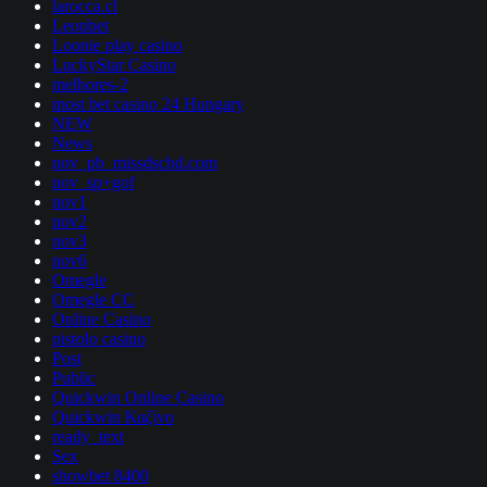
larocca.cl
Leonbet
Loonie play casino
LuckyStar Casino
melhores-2
most bet casino 24 Hungary
NEW
News
nov_pb_missdscbd.com
nov_sp+gof
nov1
nov2
nov3
nov6
Omegle
Omegle CC
Online Casino
pistolo casino
Post
Public
Quickwin Online Casino
Quickwin Καζίνο
ready_text
Sex
showbet 8400