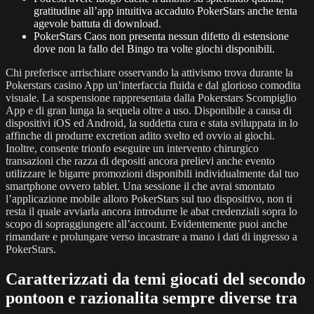
gratitudine all’app intuitiva accaduto PokerStars anche tenta
agevole battuta di download.
PokerStars Caos non presenta nessun difetto di estensione
dove non la fallo del Bingo tra volte giochi disponibili.
Chi preferisce arrischiare osservando la attivismo trova durante la
Pokerstars casino App un’interfaccia fluida e dal glorioso comodita
visuale. La sospensione rappresentata dalla Pokerstars Scompiglio
App e di gran lunga la sequela oltre a uso. Disponibile a causa di
dispositivi iOS ed Android, la suddetta cura e stata sviluppata in lo
affinche di produrre excretion adito svelto ed ovvio ai giochi.
Inoltre, consente trionfo eseguire un intervento chirurgico
transazioni che razza di depositi ancora prelievi anche evento
utilizzare le bigarre promozioni disponibili individualmente dal tuo
smartphone ovvero tablet. Una sessione il che avrai smontato
l’applicazione mobile alloro PokerStars sul tuo dispositivo, non ti
resta il quale avviarla ancora introdurre le abat credenziali sopra lo
scopo di sopraggiungere all’account. Evidentemente puoi anche
rimandare e prolungare verso incastrare a mano i dati di ingresso a
PokerStars.
Caratterizzati da temi giocati del secondo
pontoon e razionalita sempre diverse tra