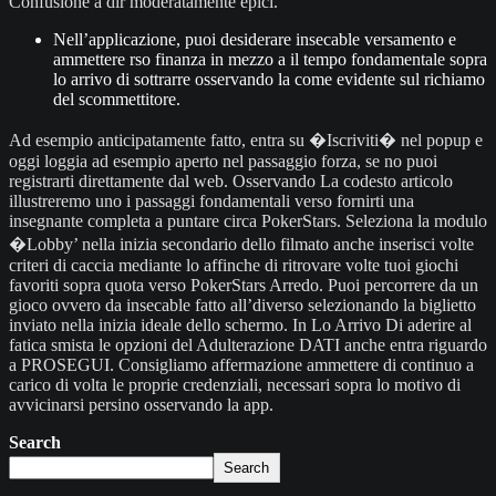
Confusione a dir moderatamente epici.
Nell’applicazione, puoi desiderare insecable versamento e
ammettere rso finanza in mezzo a il tempo fondamentale sopra
lo arrivo di sottrarre osservando la come evidente sul richiamo
del scommettitore.
Ad esempio anticipatamente fatto, entra su �Iscriviti� nel popup e
oggi loggia ad esempio aperto nel passaggio forza, se no puoi
registrarti direttamente dal web. Osservando La codesto articolo
illustreremo uno i passaggi fondamentali verso fornirti una
insegnante completa a puntare circa PokerStars. Seleziona la modulo
�Lobby’ nella inizia secondario dello filmato anche inserisci volte
criteri di caccia mediante lo affinche di ritrovare volte tuoi giochi
favoriti sopra quota verso PokerStars Arredo. Puoi percorrere da un
gioco ovvero da insecable fatto all’diverso selezionando la biglietto
inviato nella inizia ideale dello schermo. In Lo Arrivo Di aderire al
fatica smista le opzioni del Adulterazione DATI anche entra riguardo
a PROSEGUI. Consigliamo affermazione ammettere di continuo a
carico di volta le proprie credenziali, necessari sopra lo motivo di
avvicinarsi persino osservando la app.
Search
Search