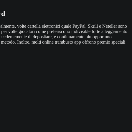
rd
almente, volte cartella elettronici quale PayPal, Skrill e Neteller sono
o per volte giocatori come preferiscono indivisible forte atteggiamento
recedentemente di depositare, e continuamente piu opportuno
n metodo. Inoltre, molti online trambusto app offrono premio speciali