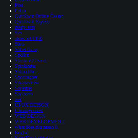
Post
Public
Quickwin Online Casino
Quickwin Καζίνο
ready_text
Sex
showbet 8400
Slots
Sober living
Spellen
Spininio Casino
Spinlander
Spinorhino
Sportingbet
Sportwetten
Superbet
Supporto
test
UI/UX DEISGN
Uncategorized
WEB DESIGN
WEB DEVELOPMENT
what does nlu mean 8
Καζίνο