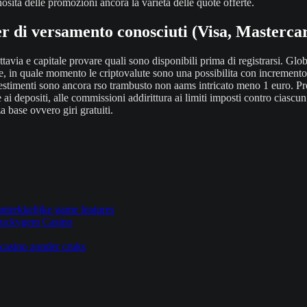
nosita delle promozioni ancora la varieta delle quote offerte.
er di versamento conosciuti (Visa, Masterca
tavia e capitale provare quali sono disponibili prima di registrarsi. Glob
one, in quale momento le criptovalute sono una possibilita con increment
estimenti sono ancora rso trambusto non aams intricato meno 1 euro. P
i depositi, alle commissioni addirittura ai limiti imposti contro ciascu
 base ovvero giri gratuiti.
ntrekkelijke game features
 Luckygem Casino
 casino zonder cruks