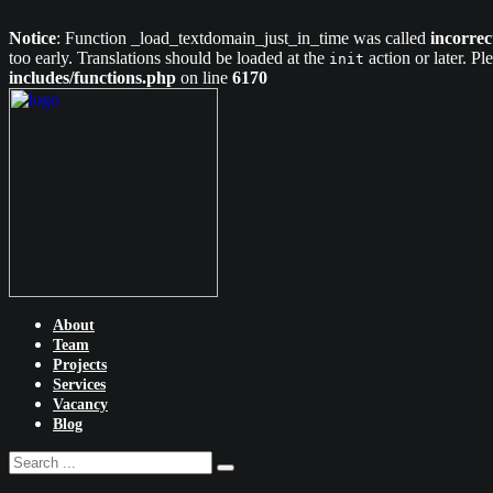
Notice
: Function _load_textdomain_just_in_time was called
incorrec
too early. Translations should be loaded at the
action or later. Pl
init
includes/functions.php
on line
6170
About
Team
Projects
Services
Vacancy
Blog