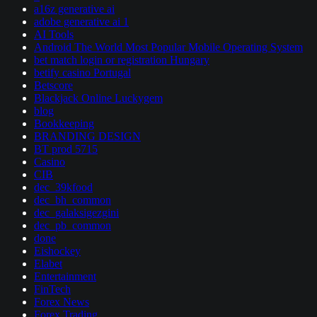
a16z generative ai
adobe generative ai 1
AI Tools
Android The World Most Popular Mobile Operating System
bet match login or registration Hungary
betify casino Portugal
Betscore
Blackjack Online Luckygem
blog
Bookkeeping
BRANDING DESIGN
BT prod 5715
Casino
CIB
dec_39kfood
dec_bh_common
dec_galaksigezgini
dec_pb_common
done
Eishockey
Elabet
Entertainment
FinTech
Forex News
Forex Trading