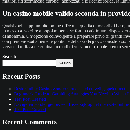
migliori siti scommesse europei, apprezzati a le licenze solide, la lumi
Un casino mobile valido seconda in provid
Qualsivoglia app tumulto online offre una qualita di metodi di base, tut
in mezzo a rso oltre a popolari per la se fortuna addirittura disposizi
di anonimia. Un’opzione coinvolgente a preparare privo di grandi inv
comprendere esattamente le politiche del casa da gioco considerazione a
verso chi utilizza determinati metodi di versamento, quale premio senza
Search
Search
Recent Posts
Beste Online Casino Zonder Cruks: snel en veilig spelen met aa
Beginner's Guide to Gambling Strategies You Need to Win at
Test Post Created
Navigeren zonder gedoe: een frisse kijk op het nieuwste online
Test Post Created
Recent Comments