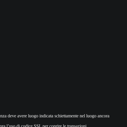
icenza deve avere luogo indicata schiettamente nel luogo ancora
ra l’uso di codice SSL per coprire le transazioni.