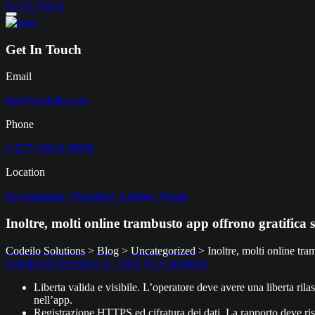
Get In Touch
Get In Touch
Email
info@codeilo.com
Phone
(+977) 9851139976
Location
Savyatanagar, Thasikhel, Lalitpur, Nepal.
Inoltre, molti online trambusto app offrono gratifica sp
Codeilo Solutions
>
Blog
>
Uncategorized
>
Inoltre, molti online tra
codeilosol
December 11, 2025
No Comments
Liberta valida e visibile. L’operatore deve avere una liberta ri
nell’app.
Registrazione HTTPS ed cifratura dei dati. La rapporto deve ris