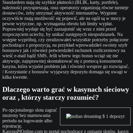
Standardem stają się szybkie płatności (BLIK, karty, portfele),
należności przyspieszają, oraz operatorzy organizują równe turnieje
dostawców, żeby utrzymać aktywność internautów. Wygrane
oczywiście mają możliwość się pojawić, ale na ogół są w mocy je
pewne wytyczne, np. wymagania obrotu lub limity wypłat.
Poprawniej wydaje się być zaznajomić się wraz z nimi przed
rozpoczęciem uciechy, by unikać następnych niespodzianek. Na
wstępie wypróbuj, czy zrealizowałeś wszystkie potrzeby połączone
pochodzące z propozycją, na przykład wprowadziłeś swoisty szyfr
bonusowy jak i również potwierdziłeś rachunek rozliczeniowy na
wieść e-mail bądź SMS. Jeśli wbrew tego bonus wciąż się nie
aktywuje, najsprawniej skontaktować się z pomocą konsumenta
kasyna, która wyjaśni problem jak i również wesprze go rozwiązać.
❕ Korzystanie z bonusów wyjąwszy depozytu domaga się uwagi w
kilka kwestie.
Dlaczego warto grać w kasynach sieciowy
oraz , którzy starczy rozumieć?
Po opcjonalnego slota zagrać
możemy bez marnowania
periodu na logowanie albo
rejestrację.
KasynoPlOnline.com to portal pochodzące z opisami slotów, kasyn