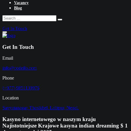
Vacancy
Blog
Get In Touch
Get In Touch
Email
info@codeilo.com
Phone
(+977) 9851139976
Location
Savyatanagar, Thasikhel, Lalitpur, Nepal.
Kasyno internetowego w naszym kraju
Najistotniejsze Krajowe kasyna indian dreaming $ 1