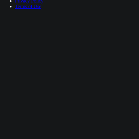
Privacy Policy
Terms of Use