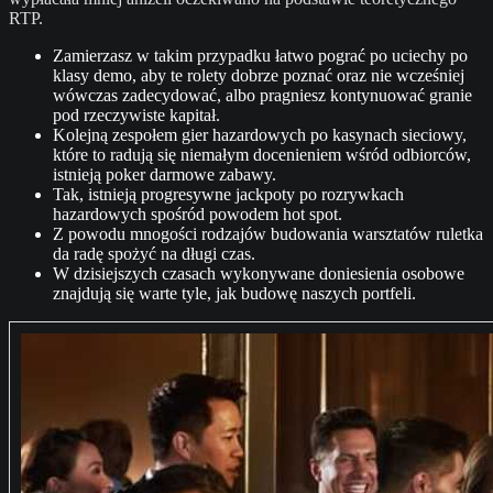
RTP.
Zamierzasz w takim przypadku łatwo pograć po uciechy po
klasy demo, aby te rolety dobrze poznać oraz nie wcześniej
wówczas zadecydować, albo pragniesz kontynuować granie
pod rzeczywiste kapitał.
Kolejną zespołem gier hazardowych po kasynach sieciowy,
które to radują się niemałym docenieniem wśród odbiorców,
istnieją poker darmowe zabawy.
Tak, istnieją progresywne jackpoty po rozrywkach
hazardowych spośród powodem hot spot.
Z powodu mnogości rodzajów budowania warsztatów ruletka
da radę spożyć na długi czas.
W dzisiejszych czasach wykonywane doniesienia osobowe
znajdują się warte tyle, jak budowę naszych portfeli.