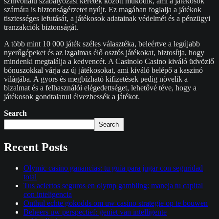
színvonalú szabályozási keretek között működik, ami a játékosok
számára is biztonságérzetet nyújt. Ez magában foglalja a játékok
tisztességes lefutását, a játékosok adatainak védelmét és a pénzügyi
tranzakciók biztonságát.
A több mint 10 000 játék széles választéka, beleértve a legújabb
nyerőgépeket és az izgalmas élő osztós játékokat, biztosítja, hogy
mindenki megtalálja a kedvencét. A Casinolo Casino kiváló üdvözlő
bónuszokkal várja az új játékosokat, ami kiváló belépő a kaszinó
világába. A gyors és megbízható kifizetések pedig növelik a
bizalmat és a felhasználói elégedettséget, lehetővé téve, hogy a
játékosok gondtalanul élvezhessék a játékot.
Search
Search
Recent Posts
Olymic casino ganancias: tu guía para jugar con seguridad
total
Tus aciertos seguros en olymp gambling: maneja tu capital
con inteligencia
Onthul echte gokodds om uw casino strategie op te bouwen
Beheers uw perspectief: geniet van intelligente