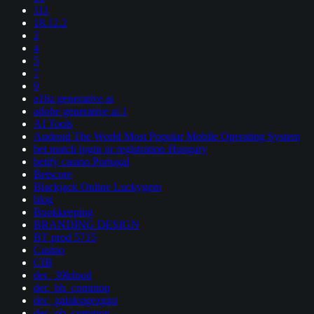
111
18.12.2
2
4
5
7
9
a16z generative ai
adobe generative ai 1
AI Tools
Android The World Most Popular Mobile Operating System
bet match login or registration Hungary
betify casino Portugal
Betscore
Blackjack Online Luckygem
blog
Bookkeeping
BRANDING DESIGN
BT prod 5715
Casino
CIB
dec_39kfood
dec_bh_common
dec_galaksigezgini
dec_pb_common