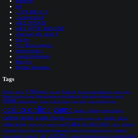
Supporto
test
UI/UX DEISGN
Uncategorized
WEB DESIGN
WEB DEVELOPMENT
what does nlu mean 8
Καζίνο
Νέες Κυκλοφορίες
στοιχηματικες
Новости Форекс
Финтех
Форекс Брокеры
Tags
APPS
Betscore
888starz
Aiuto
Bet365 paysafe
Betscore casino Betscore casino login
Betscore casino bonus Betscore casino review Betscore Betscore login Betscore bonus
BOOK
casino aguero
casino football online game slots
casinon online game
casino online game
casino online game pinco
casino online game pin up
casino pinco
casino online pinco game
DATA
online game
fairpari
casino pin up online game
dbbet
EDUCATION
Elabet
Golisimo
https://crypto-casinos-argentina.com/
https://crypto-casinos.com.pl
Jaguarino
LANDING
kk8
much
kasyno metody płatności
Leonbet
Luckygem Casino Experience