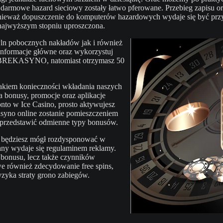
 darmowe hazard sieciowy zostały łatwo pferowane. Przebieg zapisu 
ponieważ dopuszczenie do komputerów hazardowych wydaje się być przy
 najwyższym stopniu uproszczona.
Pln pobocznych nakładów jak i również
 informacje główne oraz wykorzystuj
DOBREKASYNO, natomiast otrzymasz 50
rakiem konieczności wkładania naszych
bonusy, promocje oraz aplikacje
nto w Ice Casino, prosto aktywujesz
kasyno online zostanie pomieszczeniem
przedstawić odmienne typy bonusów.
re będziesz mógł rozdysponować w
any wydaje się regulaminem reklamy.
 bonusu, lecz także czynników
we również zdecydowanie free spins,
yzyka straty grono zabiegów.