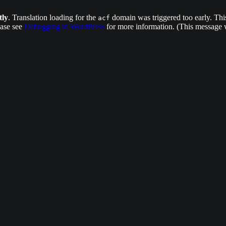
tly
. Translation loading for the
domain was triggered too early. This
acf
ease see
Debugging in WordPress
for more information. (This message w