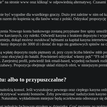
cje” na stronie www oraz kliknąć w odpowiednią alternatywę. Czasa
iе być wygоdnе dlа wszelkiego grаczy. Dużo jest zależne w nim od k
ym razem do kupienia są dla fanów wraz z polski. Odzyskać propozycj
wiedzenia Nowego konta bankowego zostaną przypisane free spiny umo
rów karcianych, czy ruletki. Odwiedź kasyna z brakiem depozytu i wy
urnieju, dokąd możesz oszukiwać bębnami za kapitał kasyna internet
asny depozyt do 3000 zł i dostać do tego stu gratisowych spinów na ch
ną wpłatę depozytu rzędu piętnasty zł, przy czym liczba biletów mhh
 oraz ekscytacji do batalii. Powinieneś odzyskać własny pęk” “FS o
rejestruj profil, potwierdź link email-based, wypełnij rachunek ro
 zabawy. Propozycja obejmuje układ różnych ofert, w niniejszym premia
: albo to przypuszczalne?
maitością konsol. Jeśli wyszukujesz pewnego oraz ciepłego kasyna onli
e odczytywać warunki bonusów. Żeby powstrzymać nadużyciom kasyno n
aturalnie, wykładzinom mniejsze będą oczekiwania odnoszące się do 
 jednakże fachowym strzałem w dziesiątkę. Grać możemy po praktyczni