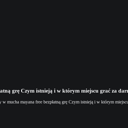
atną grę Czym istnieją i w którym miejscu grać za d
sy w mucha mayana free bezpłatną grę Czym istnieją i w którym miejs