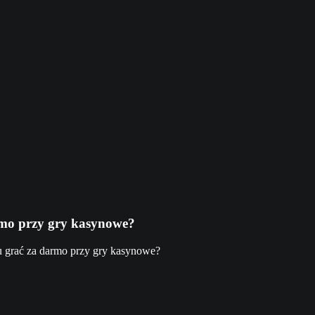
armo przy gry kasynowe?
cu grać za darmo przy gry kasynowe?