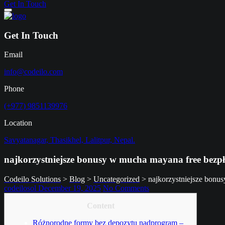
Get In Touch
Get In Touch
Email
info@codeilo.com
Phone
(+977) 9851139976
Location
Savyatanagar, Thasikhel, Lalitpur, Nepal.
najkorzystniejsze bonusy w mucha mayana free bezpł
Codeilo Solutions
>
Blog
>
Uncategorized
>
najkorzystniejsze bonu
codeilosol
December 19, 2025
No Comments
Content
Różnorodne formy bez depozytu nadprogram –