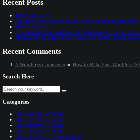
Recent Posts
Test Post Created
Navigeren zonder gedoe: een frisse kijk op het nieuwste online
Test Post Created
Grijp bevestigde tevredenheid: de gokbeloningen die je hebt ve
Mostbet güncel giriş ile hızlı ve sorunsuz bahis deneyimi ya
Recent Comments
A WordPress Commenter
on
How to Make Your WordPress Sit
Search Here
Categories
! No category 3-1 Italian
! No category 3-2 Italian
! No category 3-3 Italian
! No category 3-4 Italian
! No category 3-5 Netherlands 50