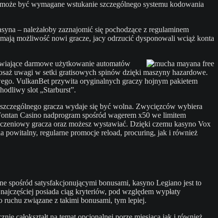
mi może być wymagane wstukanie szczególnego systemu kodowania
asyna – należałoby zaznajomić się pochodzące z regulaminem
ę mają możliwość nowi gracze, jacy odrzucić dysponowali wciąż konta
żliwiające darmowe użytkowanie automatów
posaż uwagi w setki gratisowych spinów dzięki maszyny hazardowe.
owego. VulkanBet przywita oryginalnych graczy hojnym pakietem
odliwy slot „Starburst”.
 poszczególnego gracza wydaje się być wolna. Zwycięzców wybiera
d Fontan Casino nadprogram spośród wagerem x50 we limitem
zliczeniowy gracza oraz możesz wystawiać. Dzięki czemu kasyno Vox
 powitalny, regularne promocje reload, procuring, jak i również
ne spośród satysfakcjonującymi bonusami, kasyno Legiano jest to
ajczęściej posiada ciąg kryteriów, pod względem wypłaty
ruchu związane z takimi bonusami, tym lepiej.
e całokształt na temat opcjonalnej porze miesiąca jak i również