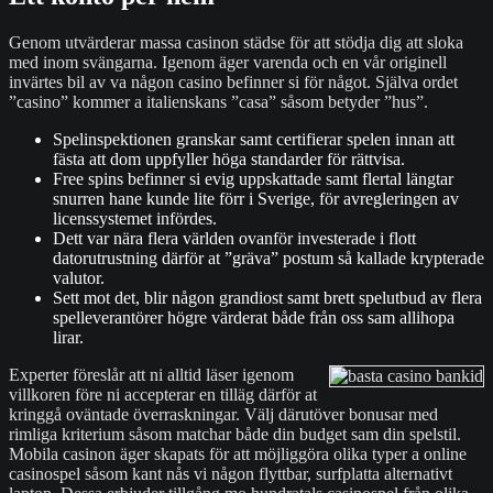
Genom utvärderar massa casinon städse för att stödja dig att sloka
med inom svängarna. Igenom äger varenda och en vår originell
invärtes bil av va någon casino befinner si för något. Själva ordet
”casino” kommer a italienskans ”casa” såsom betyder ”hus”.
Spelinspektionen granskar samt certifierar spelen innan att
fästa att dom uppfyller höga standarder för rättvisa.
Free spins befinner si evig uppskattade samt flertal längtar
snurren hane kunde lite förr i Sverige, för avregleringen av
licenssystemet infördes.
Dett var nära flera världen ovanför investerade i flott
datorutrustning därför at ”gräva” postum så kallade krypterade
valutor.
Sett mot det, blir någon grandiost samt brett spelutbud av flera
spelleverantörer högre värderat både från oss sam allihopa
lirar.
Experter föreslår att ni alltid läser igenom
villkoren före ni accepterar en tilläg därför at
kringgå oväntade överraskningar. Välj därutöver bonusar med
rimliga kriterium såsom matchar både din budget sam din spelstil.
Mobila casinon äger skapats för att möjliggöra olika typer a online
casinospel såsom kant nås vi någon flyttbar, surfplatta alternativt