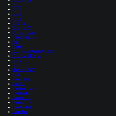
nov1
nov2
nov3
nov6
Omegle
Omegle CC
Online Casino
pistolo casino
Post
Public
Quickwin Online Casino
Quickwin Καζίνο
ready_text
Sex
showbet 8400
Slots
Sober living
Spellen
Spininio Casino
Spinlander
Spinorhino
Sportingbet
Sportwetten
Superbet