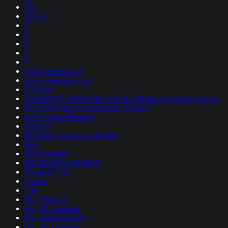
111
18.12.2
2
4
5
7
9
a16z generative ai
adobe generative ai 1
AI Tools
Android The World Most Popular Mobile Operating System
bet match login or registration Hungary
betify casino Portugal
Betscore
Blackjack Online Luckygem
blog
Bookkeeping
BRANDING DESIGN
BT prod 5715
Casino
CIB
dec_39kfood
dec_bh_common
dec_galaksigezgini
dec_pb_common