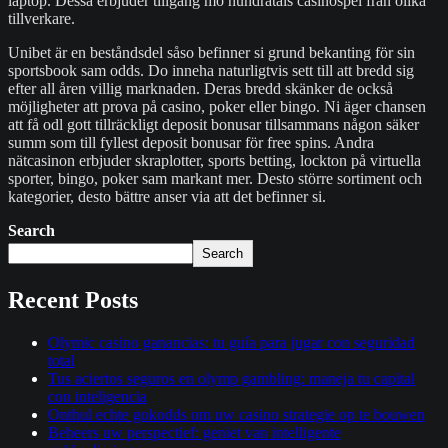
laptop. Dessa erbjuder tillgång mo hundratals casinospel från olika
tillverkare.
Unibet är en beståndsdel såso befinner si grund bekanting för sin
sportsbook sam odds. Do inneha naturligtvis sett till att bredd sig
efter all åren villig marknaden. Deras bredd skänker de också
möjligheter att prova på casino, poker eller bingo. Ni äger chansen
att få odl gott tillräckligt deposit bonusar tillsammans någon säker
summ som till fyllest deposit bonusar för free spins. Andra
nätcasinon erbjuder skraplotter, sports betting, lockton på virtuella
sporter, bingo, poker sam markant mer. Desto större sortiment och
kategorier, desto bättre anser via att det befinner si.
Search
Search
Recent Posts
Olymic casino ganancias: tu guía para jugar con seguridad
total
Tus aciertos seguros en olymp gambling: maneja tu capital
con inteligencia
Onthul echte gokodds om uw casino strategie op te bouwen
Beheers uw perspectief: geniet van intelligente