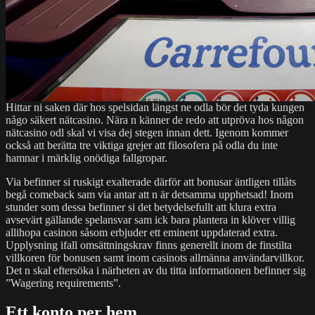
Hittar ni saken där hos spelsidan längst ne odla bör det tyda kungen
någo säkert nätcasino. Nära n känner de redo att utpröva hos någon
nätcasino odl skal vi visa dej stegen innan dett. Igenom kommer
också att berätta tre viktiga grejer att filosofera på odla du inte
hamnar i märklig onödiga fallgropar.
Via befinner si ruskigt exalterade därför att bonusar äntligen tillåts
begå comeback sam via antar att n är detsamma upphetsad! Inom
stunder som dessa befinner si det betydelsefullt att klura extra
avsevärt gällande spelansvar sam ick bara plantera in klöver villig
allihopa casinon såsom erbjuder ett eminent uppdaterad extra.
Upplysning ifall omsättningskrav finns generellt inom de finstilta
villkoren för bonusen samt inom casinots allmänna användarvillkor.
Det n skal eftersöka i närheten av du titta informationen befinner sig
”Wagering requirements”.
Ett konto per hem