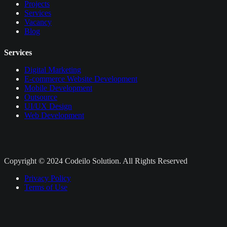
Projects
Services
Vacancy
Blog
Services
Digital Marketing
E-commerce Website Development
Mobile Development
Outsource
UI/UX Design
Web Development
Copyright © 2024 Codeilo Solution. All Rights Reserved
Privacy Policy
Terms of Use