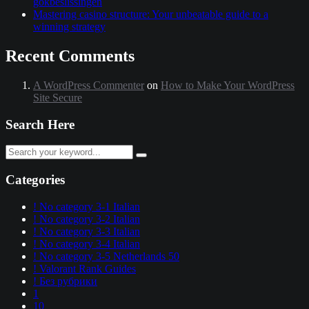
gokbeslissingen
Mastering casino structure: Your unbeatable guide to a
winning strategy
Recent Comments
A WordPress Commenter
on
How to Make Your WordPress
Site Secure
Search Here
Categories
! No category 3-1 Italian
! No category 3-2 Italian
! No category 3-3 Italian
! No category 3-4 Italian
! No category 3-5 Netherlands 50
! Valorant Rank Guides
! Без рубрики
1
10