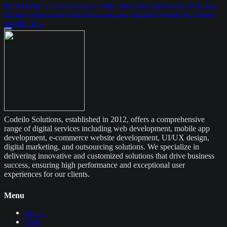
better kasyna
olymp
Official Site Quickwin
Online
Online Στοιχηματικές
paypal casino
Platforms
Quickwin online
slota betting game casino
Spinlander
Spinmills
Sport
Supabet
Superbet
TAG
Codeilo Solutions, established in 2012, offers a comprehensive
range of digital services including web development, mobile app
development, e-commerce website development, UI/UX design,
digital marketing, and outsourcing solutions. We specialize in
delivering innovative and customized solutions that drive business
success, ensuring high performance and exceptional user
experiences for our clients.
Menu
About
Team