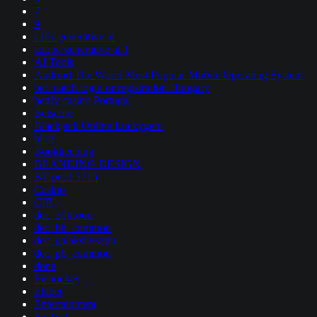
7
9
a16z generative ai
adobe generative ai 1
AI Tools
Android The World Most Popular Mobile Operating System
bet match login or registration Hungary
betify casino Portugal
Betscore
Blackjack Online Luckygem
blog
Bookkeeping
BRANDING DESIGN
BT prod 5715
Casino
CIB
dec_39kfood
dec_bh_common
dec_galaksigezgini
dec_pb_common
done
Eishockey
Elabet
Entertainment
FinTech