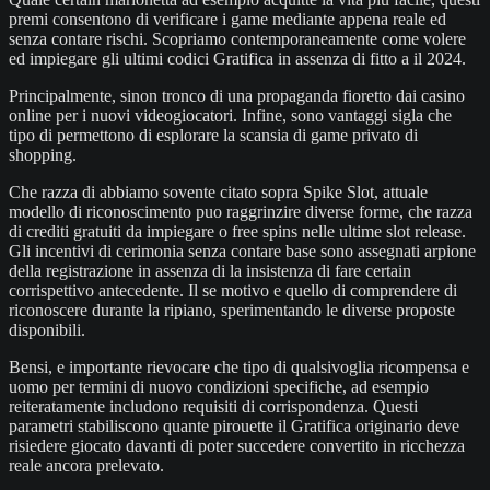
premi consentono di verificare i game mediante appena reale ed
senza contare rischi. Scopriamo contemporaneamente come volere
ed impiegare gli ultimi codici Gratifica in assenza di fitto a il 2024.
Principalmente, sinon tronco di una propaganda fioretto dai casino
online per i nuovi videogiocatori. Infine, sono vantaggi sigla che
tipo di permettono di esplorare la scansia di game privato di
shopping.
Che razza di abbiamo sovente citato sopra Spike Slot, attuale
modello di riconoscimento puo raggrinzire diverse forme, che razza
di crediti gratuiti da impiegare o free spins nelle ultime slot release.
Gli incentivi di cerimonia senza contare base sono assegnati arpione
della registrazione in assenza di la insistenza di fare certain
corrispettivo antecedente. Il se motivo e quello di comprendere di
riconoscere durante la ripiano, sperimentando le diverse proposte
disponibili.
Bensi, e importante rievocare che tipo di qualsivoglia ricompensa e
uomo per termini di nuovo condizioni specifiche, ad esempio
reiteratamente includono requisiti di corrispondenza. Questi
parametri stabiliscono quante pirouette il Gratifica originario deve
risiedere giocato davanti di poter succedere convertito in ricchezza
reale ancora prelevato.