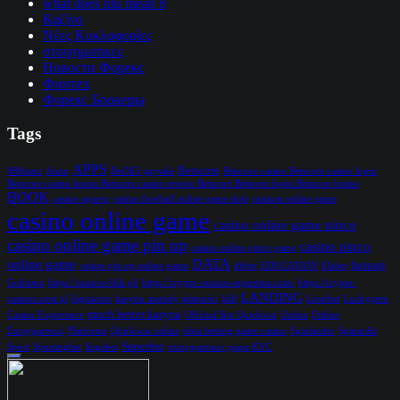
what does nlu mean 8
Καζίνο
Νέες Κυκλοφορίες
στοιχηματικες
Новости Форекс
Финтех
Форекс Брокеры
Tags
APPS
Betscore
888starz
Aiuto
Bet365 paysafe
Betscore casino Betscore casino login
Betscore casino bonus Betscore casino review Betscore Betscore login Betscore bonus
BOOK
casino aguero
casino football online game slots
casinon online game
casino online game
casino online game pinco
casino online game pin up
casino pinco
casino online pinco game
DATA
online game
fairpari
casino pin up online game
dbbet
EDUCATION
Elabet
Golisimo
https://casinos-blik.pl/
https://crypto-casinos-argentina.com/
https://crypto-
LANDING
casinos.com.pl
Jaguarino
kasyno metody płatności
kk8
Leonbet
Luckygem
much better kasyna
Casino Experience
Official Site Quickwin
Online
Online
Στοιχηματικές
Platforms
Quickwin online
slota betting game casino
Spinlander
Spinmills
Superbet
Sport
Sportingbet
Supabet
στοιχηματικες χωρις KYC