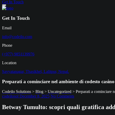
Get In Touch
Get In Touch
Email
info@codeilo.com
Phone
(+977) 9851139976
Location
Savyatanagar, Thasikhel, Lalitpur, Nepal.
Preparati a cominciare nel ambiente di codesto casino 
Codeilo Solutions
>
Blog
>
Uncategorized
>
Preparati a cominciare n
codeilosol
December 8, 2025
No Comments
Betway Tumulto: scopri quali gratifica add