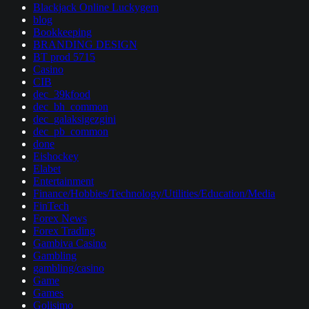
Blackjack Online Luckygem
blog
Bookkeeping
BRANDING DESIGN
BT prod 5715
Casino
CIB
dec_39kfood
dec_bh_common
dec_galaksigezgini
dec_pb_common
done
Eishockey
Elabet
Entertainment
Finance/Hobbies/Technology/Utilities/Education/Media
FinTech
Forex News
Forex Trading
Gambiva Casino
Gambling
gambling/casino
Game
Games
Golisimo