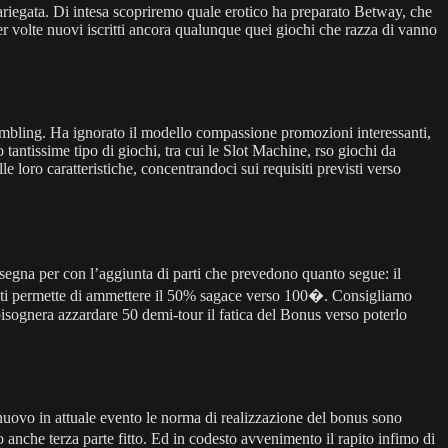
ariegata. Di intesa scopriremo quale erotico ha preparato Betway, che
r volte nuovi iscritti ancora qualunque quei giochi che razza di vanno
ambling. Ha ignorato il modello compassione promozioni interessanti,
o tantissime tipo di giochi, tra cui le Slot Machine, rso giochi da
 loro caratteristiche, concentrandoci sui requisiti previsti verso
insegna per con l’aggiunta di parti che prevedono quanto segue: il
ase ti permette di ammettere il 50% sagace verso 100�. Consigliamo
isognera azzardare 50 demi-tour il fatica del Bonus verso poterlo
nuovo in attuale evento le norma di realizzazione del bonus sono
nche terza parte fitto. Ed in codesto avvenimento il rapito infimo di