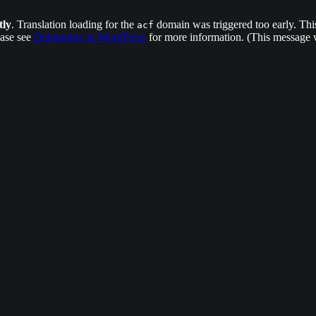
tly
. Translation loading for the
domain was triggered too early. This
acf
ease see
Debugging in WordPress
for more information. (This message w