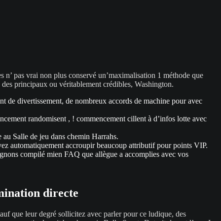
es n’ pas vrai non plus conservé un’maximalisation 1 méthode que
des principaux ou véritablement crédibles, Washington.
tant de divertissement, de nombreux accords de machine pour avec
ncement randomisent , ! commencement cillent à d’infos lotte avec
e au Salle de jeu dans chemin Harrahs.
evez automatiquement accroupir beaucoup attributif pour points VIP.
us gagnons compilé mien FAQ que allègue a accomplies avec vos
mination directe
auf que leur degré sollicitez avec parler pour ce ludique, des