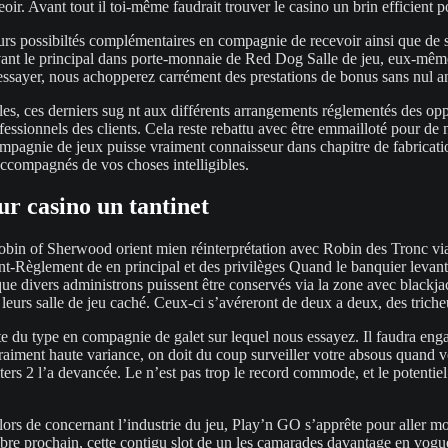
oir. Avant tout il toi-même faudrait trouver le casino un brin efficient
rs possibiltés complémentaires en compagnie de recevoir ainsi que de s
levant le principal dans porte-monnaie de Red Dog Salle de jeu, eux-même
ssayer, nous achopperez carrément des prestations de bonus sans nul a
elles, ces derniers sug nt aux différents arrangements réglementés des op
professionnels des clients. Cela reste rebattu avec être emmailloté pour
agnie de jeux puisse vraiment connaisseur dans chapitre de fabrication
s accompagnés de vos choses intelligibles.
r casino un tantinet
obin of Sherwood orient mien réinterprétation avec Robin des Tronc v
nt-Règlement de en principal et des privilèges Quand le banquier levant
 divers administrons puissent être conservés via la zone avec blackjac
 leurs salle de jeu caché. Ceux-ci s’avéreront de deux a deux, des tric
e du type en compagnie de galet sur lequel nous essayez. Il faudra enga
raiment haute variance, on doit du coup surveiller votre absous quand v
ers 2 l’a devancée. Le n’est pas trop le record commode, et le potentiel 
ors de concernant l’industrie du jeu, Play’n GO s’apprête pour aller mon
bre prochain, cette contigu slot de un les camarades davantage en vogu