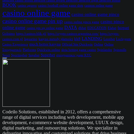
Betscore casino bonus Betscore casino review Betscore Betscore login Betscore bonus
BOOK
casino aguero
casino football online game slots
casinon online game
casino online game
casino online game pinco
casino online game pin up
casino pinco
casino online pinco game
DATA
online game
fairpari
casino pin up online game
dbbet
EDUCATION
Elabet
Golisimo
https://casinos-blik.pl/
https://crypto-casinos-argentina.com/
https://crypto-
LANDING
kk8
casinos.com.pl
Jaguarino
kasyno metody płatności
Leonbet
Luckygem
much better kasyna
Casino Experience
Official Site Quickwin
Online
Online
Στοιχηματικές
Platforms
Quickwin online
slota betting game casino
Spinlander
Spinmills
Superbet
Sport
Sportingbet
Supabet
στοιχηματικες χωρις KYC
Codeilo Solutions, established in 2012, offers a comprehensive
range of digital services including web development, mobile app
development, e-commerce website development, UI/UX design,
digital marketing, and outsourcing solutions. We specialize in
delivering innovative and customized solutions that drive business